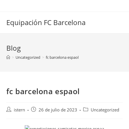
Saltar
al
contenido
Equipación FC Barcelona
Blog
>
Uncategorized
>
fc barcelona espaol
fc barcelona espaol
Autor
Publicación
Categoría
istern
26 de julio de 2023
Uncategorized
de
de
de
la
la
la
entrada:
entrada:
entrada: