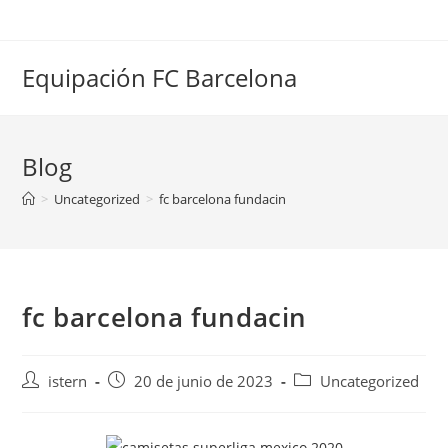
Saltar
al
contenido
Equipación FC Barcelona
Blog
>
Uncategorized
>
fc barcelona fundacin
fc barcelona fundacin
Autor
Publicación
Categoría
istern
20 de junio de 2023
Uncategorized
de
de
de
la
la
la
entrada:
entrada:
entrada: