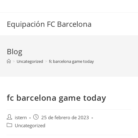
Saltar
al
contenido
Equipación FC Barcelona
Blog
>
Uncategorized
>
fc barcelona game today
fc barcelona game today
Autor
Publicación
istern
25 de febrero de 2023
de
de
Categoría
Uncategorized
la
la
de
entrada:
entrada: