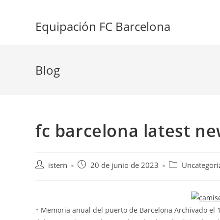
Saltar
al
Equipación FC Barcelona
contenido
Blog
fc barcelona latest n
Autor
Publicación
Categoría
istern
20 de junio de 2023
Uncategori
de
de
de
la
la
la
entrada:
entrada:
entrada:
↑ Memoria anual del puerto de Barcelona Archivado el 