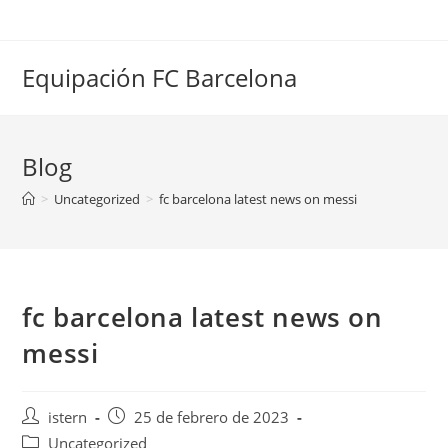
Saltar
al
contenido
Equipación FC Barcelona
Blog
>
Uncategorized
>
fc barcelona latest news on messi
fc barcelona latest news on
messi
Autor
Publicación
istern
25 de febrero de 2023
de
de
Categoría
Uncategorized