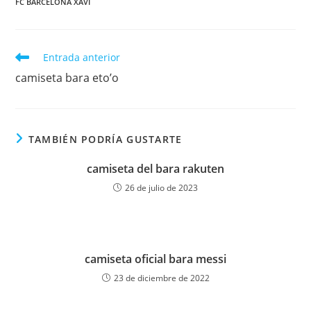
FC BARCELONA XAVI
Leer
Entrada anterior
más
camiseta bara eto’o
artículos
TAMBIÉN PODRÍA GUSTARTE
camiseta del bara rakuten
26 de julio de 2023
camiseta oficial bara messi
23 de diciembre de 2022