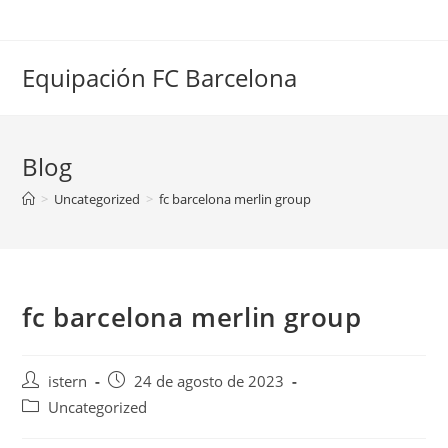
Saltar
al
contenido
Equipación FC Barcelona
Blog
>
Uncategorized
>
fc barcelona merlin group
fc barcelona merlin group
Autor
Publicación
istern
24 de agosto de 2023
de
de
Categoría
Uncategorized
la
la
de
entrada:
entrada: