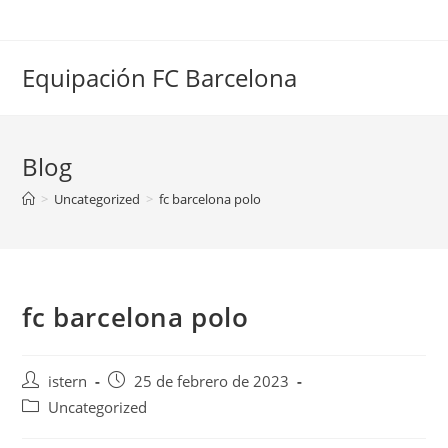
Saltar
al
contenido
Equipación FC Barcelona
Blog
>
Uncategorized
>
fc barcelona polo
fc barcelona polo
Autor
Publicación
istern
25 de febrero de 2023
de
de
Categoría
Uncategorized
la
la
de
entrada:
entrada: