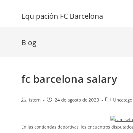
Saltar
al
Equipación FC Barcelona
contenido
Blog
fc barcelona salary
Autor
Publicación
Categoría
istern
24 de agosto de 2023
Uncatego
de
de
de
la
la
la
entrada:
entrada:
entrada:
En las contiendas deportivas, los encuentros disputad