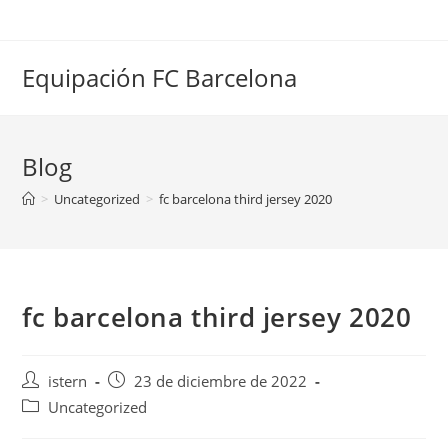
Saltar
al
contenido
Equipación FC Barcelona
Blog
>
Uncategorized
>
fc barcelona third jersey 2020
fc barcelona third jersey 2020
Autor
Publicación
istern
23 de diciembre de 2022
de
de
Categoría
Uncategorized
la
la
de
entrada:
entrada: