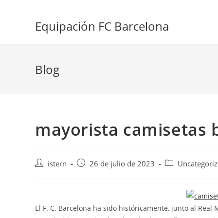
Saltar
al
Equipación FC Barcelona
contenido
Blog
mayorista camisetas 
Autor
Publicación
Categoría
istern
26 de julio de 2023
Uncategori
de
de
de
la
la
la
entrada:
entrada:
entrada:
El F. C. Barcelona ha sido históricamente, junto al Real