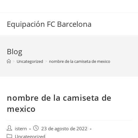
Saltar
al
contenido
Equipación FC Barcelona
Blog
>
Uncategorized
>
nombre de la camiseta de mexico
nombre de la camiseta de
mexico
Autor
Publicación
istern
23 de agosto de 2022
de
de
Categoría
Uncategorized