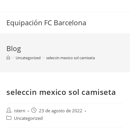
Saltar
al
contenido
Equipación FC Barcelona
Blog
>
Uncategorized
>
seleccin mexico sol camiseta
seleccin mexico sol camiseta
Autor
Publicación
istern
23 de agosto de 2022
de
de
Categoría
Uncategorized
la
la
de
entrada:
entrada: