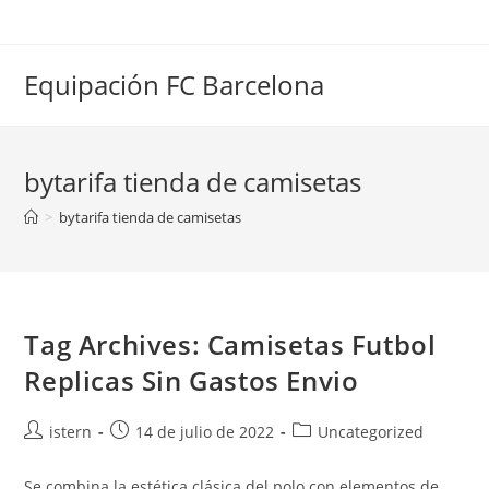
Saltar
al
contenido
Equipación FC Barcelona
bytarifa tienda de camisetas
>
bytarifa tienda de camisetas
Tag Archives: Camisetas Futbol
Replicas Sin Gastos Envio
Autor
Publicación
Categoría
istern
14 de julio de 2022
Uncategorized
de
de
de
la
la
la
Se combina la estética clásica del polo con elementos de