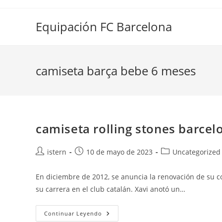
Saltar
al
Equipación FC Barcelona
contenido
camiseta barça bebe 6 meses
camiseta rolling stones barcel
Autor
Publicación
Categoría
istern
10 de mayo de 2023
Uncategorized
de
de
de
la
la
la
En diciembre de 2012, se anuncia la renovación de su c
entrada:
entrada:
entrada:
su carrera en el club catalán. Xavi anotó un…
Camiseta
Continuar Leyendo
Rolling