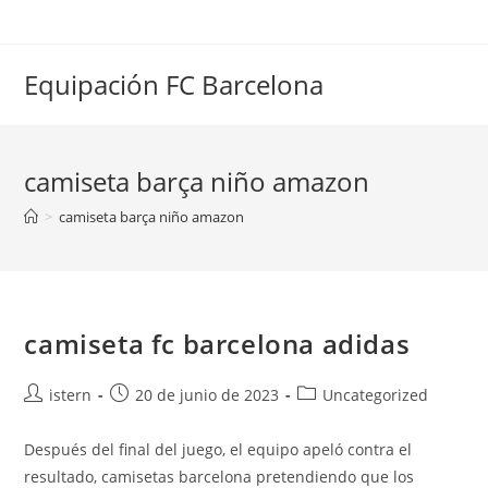
Saltar
al
contenido
Equipación FC Barcelona
camiseta barça niño amazon
>
camiseta barça niño amazon
camiseta fc barcelona adidas
Autor
Publicación
Categoría
istern
20 de junio de 2023
Uncategorized
de
de
de
la
la
la
Después del final del juego, el equipo apeló contra el
entrada:
entrada:
entrada:
resultado, camisetas barcelona pretendiendo que los