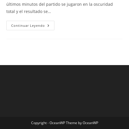
últimos minutos del partido se jugaron en la oscuridad
total y el resultado se…
Camiseta
Continuar Leyendo
Fc
Barcelona
Adidas
Copyright - OceanWP Theme by OceanWP