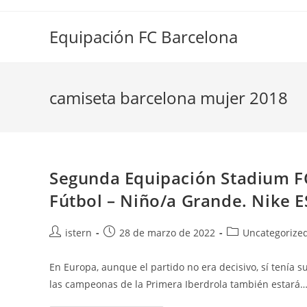
Saltar
al
Equipación FC Barcelona
contenido
camiseta barcelona mujer 2018
Segunda Equipación Stadium F
Fútbol – Niño/a Grande. Nike E
Autor
Publicación
Categoría
istern
28 de marzo de 2022
Uncategorize
de
de
de
la
la
la
En Europa, aunque el partido no era decisivo, sí tenía s
entrada:
entrada:
entrada:
las campeonas de la Primera Iberdrola también estará