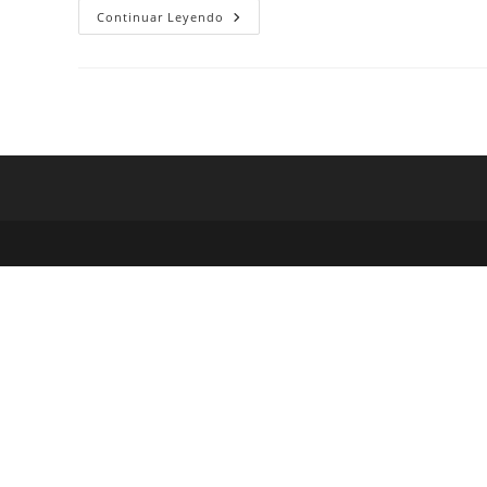
Segunda
Continuar Leyendo
Equipación
Stadium
FC
Barcelona
2021/21
Camiseta
De
Fútbol
–
Niño/a
Grande.
Nike
ES