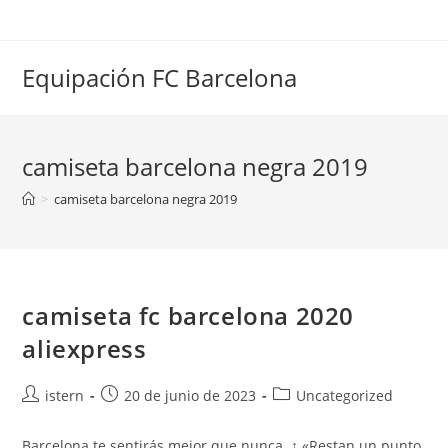
Saltar
al
contenido
Equipación FC Barcelona
camiseta barcelona negra 2019
>
camiseta barcelona negra 2019
camiseta fc barcelona 2020
aliexpress
Autor
Publicación
Categoría
istern
20 de junio de 2023
Uncategorized
de
de
de
la
la
la
Barcelona te sentirás mejor que nunca. ↑ «Restan un punto