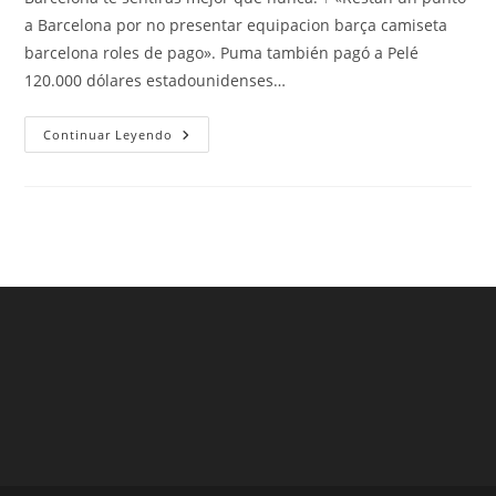
entrada:
entrada:
entrada:
a Barcelona por no presentar equipacion barça camiseta
barcelona roles de pago». Puma también pagó a Pelé
120.000 dólares estadounidenses…
Camiseta
Continuar Leyendo
Fc
Barcelona
2020
Aliexpress