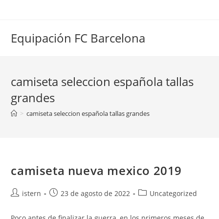
Saltar
al
contenido
Equipación FC Barcelona
camiseta seleccion española tallas
grandes
>
camiseta seleccion española tallas grandes
camiseta nueva mexico 2019
Autor
Publicación
Categoría
istern
23 de agosto de 2022
Uncategorized
de
de
de
la
la
la
Poco antes de finalizar la guerra, en los primeros meses de