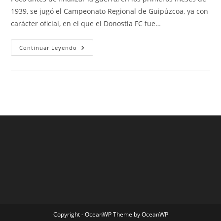
entrada:
entrada:
entrada:
1939, se jugó el Campeonato Regional de Guipúzcoa, ya con
carácter oficial, en el que el Donostia FC fue…
Camiseta
Continuar Leyendo
Nueva
Mexico
2019
Copyright - OceanWP Theme by OceanWP