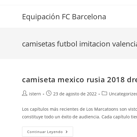
Saltar
al
Equipación FC Barcelona
contenido
camisetas futbol imitacion valenci
camiseta mexico rusia 2018 dr
Autor
Publicación
Categoría
istern
23 de agosto de 2022
Uncategorize
de
de
de
la
la
la
Los capítulos más recientes de Los Marcatoons son vist
entrada:
entrada:
entrada:
constituye todo un éxito de audiencia. Cada capítulo tie
Camiseta
Continuar Leyendo
Mexico