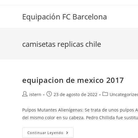
Saltar
al
Equipación FC Barcelona
contenido
camisetas replicas chile
equipacion de mexico 2017
Autor
Publicación
Categoría
istern
23 de agosto de 2022
Uncategorize
de
de
de
la
la
la
Pulpos Mutantes Alienígenas: Se trata de unos pulpos 
entrada:
entrada:
entrada:
del mismo color en su cabeza. Pedro Chillida fue sustit
Equipacion
Continuar Leyendo
De