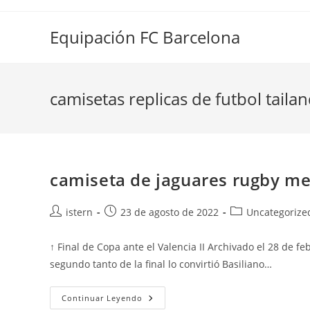
Saltar
al
Equipación FC Barcelona
contenido
camisetas replicas de futbol tailan
camiseta de jaguares rugby me
Autor
Publicación
Categoría
istern
23 de agosto de 2022
Uncategorize
de
de
de
la
la
la
↑ Final de Copa ante el Valencia II Archivado el 28 de 
entrada:
entrada:
entrada:
segundo tanto de la final lo convirtió Basiliano…
Camiseta
Continuar Leyendo
De