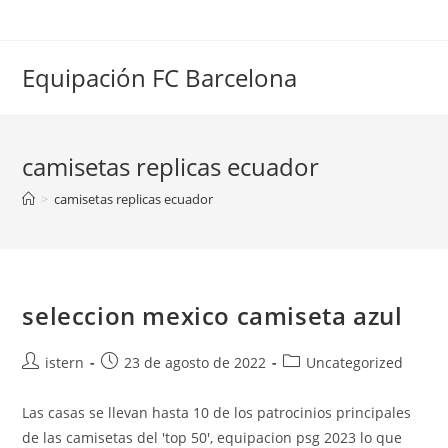
Saltar
al
contenido
Equipación FC Barcelona
camisetas replicas ecuador
>
camisetas replicas ecuador
seleccion mexico camiseta azul
Autor
Publicación
Categoría
istern
23 de agosto de 2022
Uncategorized
de
de
de
la
la
la
Las casas se llevan hasta 10 de los patrocinios principales
entrada:
entrada:
entrada:
de las camisetas del 'top 50', equipacion psg 2023 lo que