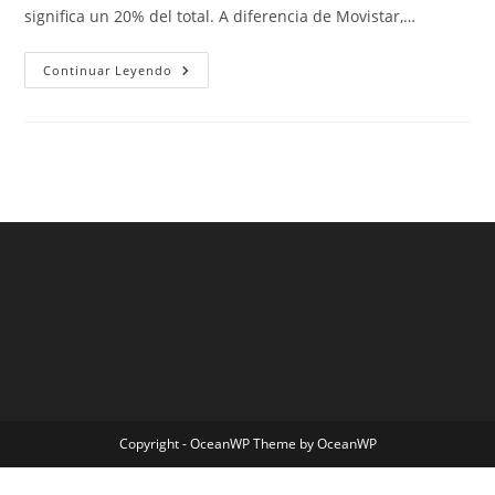
significa un 20% del total. A diferencia de Movistar,…
Seleccion
Continuar Leyendo
Mexico
Camiseta
Azul
Copyright - OceanWP Theme by OceanWP