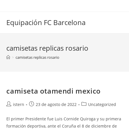
Saltar
al
contenido
Equipación FC Barcelona
camisetas replicas rosario
>
camisetas replicas rosario
camiseta otamendi mexico
Autor
Publicación
Categoría
istern
23 de agosto de 2022
Uncategorized
de
de
de
la
la
la
El primer Presidente fue Luis Cornide Quiroga y su primera
entrada:
entrada:
entrada:
formación deportiva, ante el Coruña el 8 de diciembre de