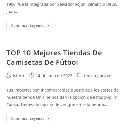
1906, fue la integrada por Salvador Fojón, Venancio Deus,
Juan…
Camiseta
Continuar Leyendo
Otamendi
Mexico
TOP 10 Mejores Tiendas De
Camisetas De Fútbol
Autor
Publicación
Categoría
istern
14 de julio de 2022
Uncategorized
de
de
de
la
la
la
Tus importes son incomparables puesto que los costes de
entrada:
entrada:
entrada:
nuestra tienda On-line nos dan la opción de estos pvp. 4ª
Causa: Tienes de opción de ver que en esta tienda…
TOP
Continuar Leyendo
10
Mejores