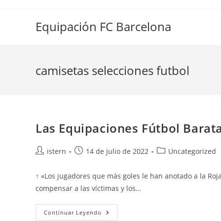
Saltar
al
Equipación FC Barcelona
contenido
camisetas selecciones futbol
Las Equipaciones Fútbol Barata
Autor
Publicación
Categoría
istern
14 de julio de 2022
Uncategorized
de
de
de
la
la
la
↑ «Los jugadores que más goles le han anotado a la Roj
entrada:
entrada:
entrada:
compensar a las víctimas y los…
Las
Continuar Leyendo
Equipaciones