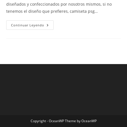
diseñados y confeccionados por nosotros mismos, si no
tenemos el diseño que prefieres, camiseta psg…
Camisetas
Continuar Leyendo
De
Futbol
Baratas
Copyright - OceanWP Theme by OceanWP