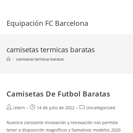
Saltar
al
contenido
Equipación FC Barcelona
camisetas termicas baratas
>
camisetas termicas baratas
Camisetas De Futbol Baratas
Autor
Publicación
Categoría
istern
14 de julio de 2022
Uncategorized
de
de
de
la
la
la
Nuestra constante innovación y renovación nos permite
entrada:
entrada:
entrada:
tener a disposición magníficos y llamativos modelos 2020