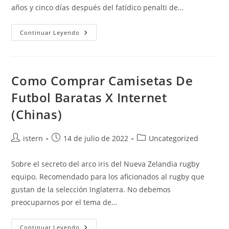
años y cinco días después del fatídico penalti de…
Camiseta
Continuar Leyendo
Mexico
2018
10
Messi
Como Comprar Camisetas De
Futbol Baratas X Internet
(Chinas)
Autor
Publicación
Categoría
istern
14 de julio de 2022
Uncategorized
de
de
de
la
la
la
Sobre el secreto del arco iris del Nueva Zelandia rugby
entrada:
entrada:
entrada:
equipo. Recomendado para los aficionados al rugby que
gustan de la selección Inglaterra. No debemos
preocuparnos por el tema de…
Como
Continuar Leyendo