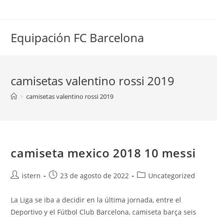
Saltar
al
contenido
Equipación FC Barcelona
camisetas valentino rossi 2019
>
camisetas valentino rossi 2019
camiseta mexico 2018 10 messi
Autor
Publicación
Categoría
istern
23 de agosto de 2022
Uncategorized
de
de
de
la
la
la
La Liga se iba a decidir en la última jornada, entre el
entrada:
entrada:
entrada:
Deportivo y el Fútbol Club Barcelona, camiseta barça seis