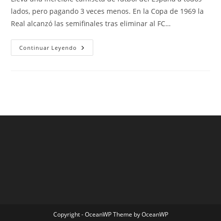
entrada:
entrada:
entrada:
lados, pero pagando 3 veces menos. En la Copa de 1969 la
Real alcanzó las semifinales tras eliminar al FC…
Camiseta
Continuar Leyendo
Mexico
2
Equipacion
Mundial
2018
Copyright - OceanWP Theme by OceanWP