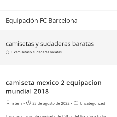
Saltar
al
contenido
Equipación FC Barcelona
camisetas y sudaderas baratas
>
camisetas y sudaderas baratas
camiseta mexico 2 equipacion
mundial 2018
Autor
Publicación
Categoría
istern
23 de agosto de 2022
Uncategorized
de
de
de
la
la
la
Lleva una increíble camiseta de fútbol del España a todos