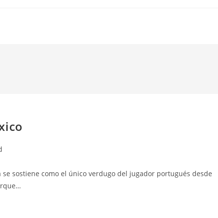
xico
d
ía se sostiene como el único verdugo del jugador portugués desde
porque…