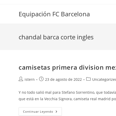
Saltar
al
Equipación FC Barcelona
contenido
chandal barca corte ingles
camisetas primera division me
Autor
Publicación
Categoría
istern
23 de agosto de 2022
Uncategorize
de
de
de
la
la
la
Y no todo salió mal para Stefano Sorrentino, que todav
entrada:
entrada:
entrada:
que está en la Vecchia Signora, camiseta real madrid 
Camisetas
Continuar Leyendo
Primera