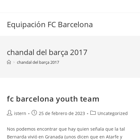
Saltar
al
contenido
Equipación FC Barcelona
chandal del barça 2017
>
chandal del barça 2017
fc barcelona youth team
Autor
Publicación
Categoría
istern
25 de febrero de 2023
Uncategorized
de
de
de
la
la
la
Nos podemos encontrar que hay quien señala que la tal
entrada:
entrada:
entrada:
Bernarda vivió en Granada (unos dicen que en Atarfe y