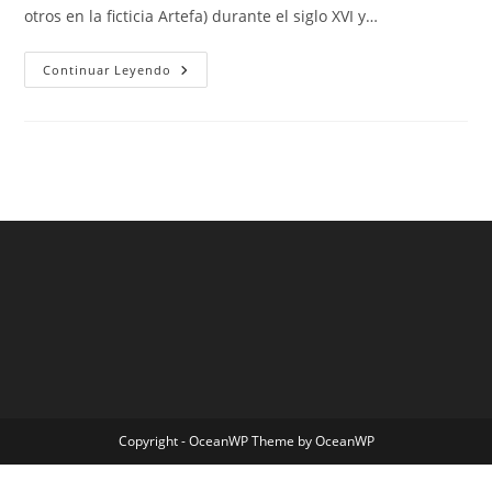
otros en la ficticia Artefa) durante el siglo XVI y…
Fc
Continuar Leyendo
Barcelona
Youth
Team
Copyright - OceanWP Theme by OceanWP