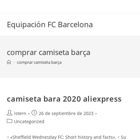
Saltar
al
contenido
Equipación FC Barcelona
comprar camiseta barça
>
comprar camiseta barça
camiseta bara 2020 aliexpress
Autor
Publicación
istern
26 de septiembre de 2023
de
de
Categoría
Uncategorized
la
la
de
entrada:
entrada:
la
↑ «Sheffield Wednesday FC: Short history and facts». ↑ Su