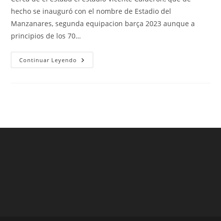
entrada:
entrada:
entrada:
hecho se inauguró con el nombre de Estadio del
Manzanares, segunda equipacion barça 2023 aunque a
principios de los 70…
Camiseta
Continuar Leyendo
Fc
Barcelona
2000