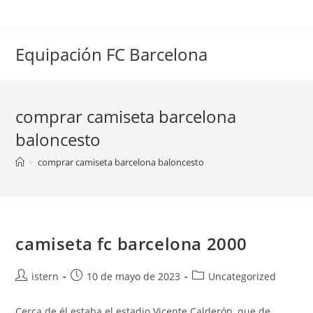
Saltar
al
contenido
Equipación FC Barcelona
comprar camiseta barcelona
baloncesto
>
comprar camiseta barcelona baloncesto
camiseta fc barcelona 2000
Autor
Publicación
Categoría
istern
10 de mayo de 2023
Uncategorized
de
de
de
la
la
la
Cerca de él estaba el estadio Vicente Calderón, que de