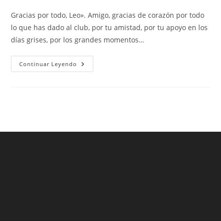
de
de
de
la
la
la
Gracias por todo, Leo». Amigo, gracias de corazón por todo
entrada:
entrada:
entrada:
lo que has dado al club, por tu amistad, por tu apoyo en los
días grises, por los grandes momentos…
¿Dónde
Continuar Leyendo
Comprar
Camisetas
Del
Barça?