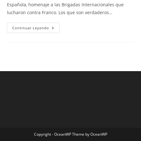
Española, homenaje a las Brigadas Internacionales que
lucharon contra Franco. Los que son verdaderos…
Tienda
Continuar Leyendo
Futbol
Madrid
Copyright - OceanWP Theme by OceanWP