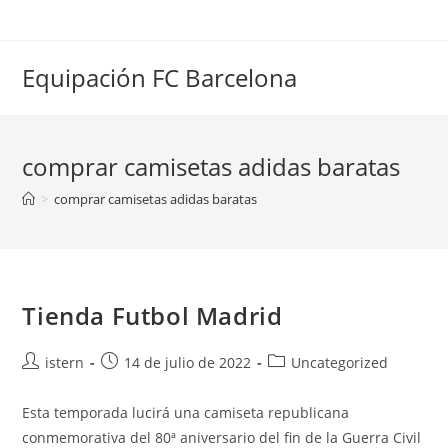
Saltar
al
contenido
Equipación FC Barcelona
comprar camisetas adidas baratas
>
comprar camisetas adidas baratas
Tienda Futbol Madrid
Autor
Publicación
Categoría
istern
14 de julio de 2022
Uncategorized
de
de
de
la
la
la
Esta temporada lucirá una camiseta republicana
entrada:
entrada:
entrada:
conmemorativa del 80ª aniversario del fin de la Guerra Civil