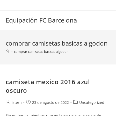
Saltar
al
contenido
Equipación FC Barcelona
comprar camisetas basicas algodon
>
comprar camisetas basicas algodon
camiseta mexico 2016 azul
oscuro
Autor
Publicación
Categoría
istern
23 de agosto de 2022
Uncategorized
de
de
de
la
la
la
Sin embargo, mientras que en la escuela, ella se siente