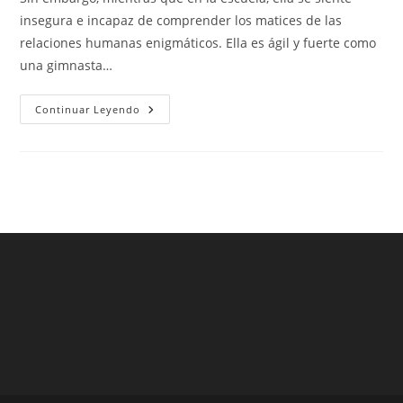
entrada:
entrada:
entrada:
insegura e incapaz de comprender los matices de las
relaciones humanas enigmáticos. Ella es ágil y fuerte como
una gimnasta…
Camiseta
Continuar Leyendo
Mexico
2016
Azul
Oscuro