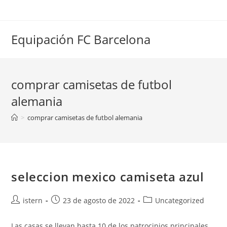
Saltar
al
contenido
Equipación FC Barcelona
comprar camisetas de futbol
alemania
>
comprar camisetas de futbol alemania
seleccion mexico camiseta azul
Autor
Publicación
Categoría
istern
23 de agosto de 2022
Uncategorized
de
de
de
la
la
la
Las casas se llevan hasta 10 de los patrocinios principales