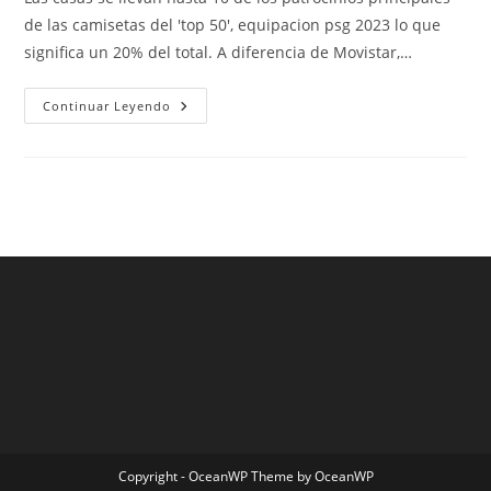
entrada:
entrada:
entrada:
de las camisetas del 'top 50', equipacion psg 2023 lo que
significa un 20% del total. A diferencia de Movistar,…
Seleccion
Continuar Leyendo
Mexico
Camiseta
Azul
Copyright - OceanWP Theme by OceanWP