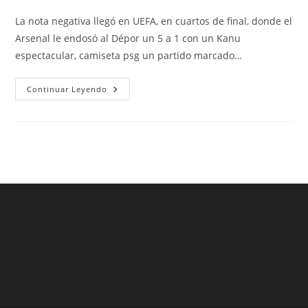
de
de
de
la
la
la
La nota negativa llegó en UEFA, en cuartos de final, donde el
entrada:
entrada:
entrada:
Arsenal le endosó al Dépor un 5 a 1 con un Kanu
espectacular, camiseta psg un partido marcado…
Camiseta
Continuar Leyendo
Mexico
Messi
Mundial
2018