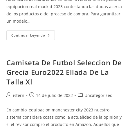
entrada:
entrada:
entrada:
equipacion real madrid 2023 contestando las dudas acerca
de los productos o del proceso de compra. Para garantizar
un modelo…
Camiseta
Continuar Leyendo
Mexico
Mundial
94
Comprar
Camiseta De Futbol Seleccion De
Grecia Euro2022 Ellada De La
Talla Xl
Autor
Publicación
Categoría
istern
14 de julio de 2022
Uncategorized
de
de
de
la
la
la
En cambio, equipacion manchester city 2023 nuestro
entrada:
entrada:
entrada:
sistema considera cosas como la actualidad de la opinión y
si el revisor compró el producto en Amazon. Aquellos que