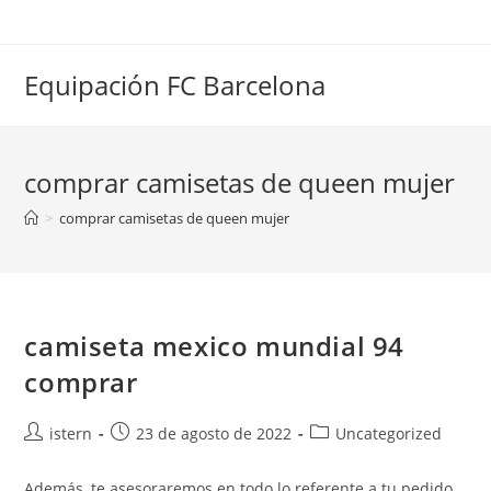
Saltar
al
contenido
Equipación FC Barcelona
comprar camisetas de queen mujer
>
comprar camisetas de queen mujer
camiseta mexico mundial 94
comprar
Autor
Publicación
Categoría
istern
23 de agosto de 2022
Uncategorized
de
de
de
la
la
la
Además, te asesoraremos en todo lo referente a tu pedido,