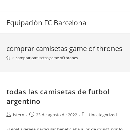
Saltar
al
contenido
Equipación FC Barcelona
comprar camisetas game of thrones
>
comprar camisetas game of thrones
todas las camisetas de futbol
argentino
Autor
Publicación
Categoría
istern
23 de agosto de 2022
Uncategorized
de
de
de
la
la
la
El goal average particular beneficiaba a los de Cruyff, por lo