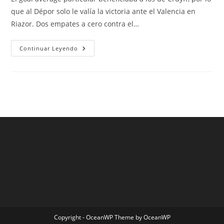
entrada:
entrada:
entrada:
que al Dépor solo le valía la victoria ante el Valencia en
Riazor. Dos empates a cero contra el…
Todas
Continuar Leyendo
Las
Camisetas
De
Futbol
Argentino
Copyright - OceanWP Theme by OceanWP