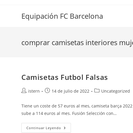
Saltar
al
Equipación FC Barcelona
contenido
comprar camisetas interiores muj
Camisetas Futbol Falsas
Autor
Publicación
Categoría
istern
14 de julio de 2022
Uncategorized
de
de
de
la
la
la
Tiene un coste de 57 euros al mes, camiseta barça 202
entrada:
entrada:
entrada:
sube a 114 euros al mes. Fusión Selección con…
Camisetas
Continuar Leyendo
Futbol