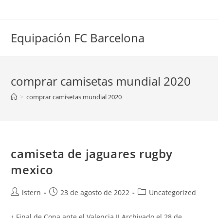
Saltar
al
contenido
Equipación FC Barcelona
comprar camisetas mundial 2020
>
comprar camisetas mundial 2020
camiseta de jaguares rugby
mexico
Autor
Publicación
Categoría
istern
23 de agosto de 2022
Uncategorized
de
de
de
la
la
la
↑ Final de Copa ante el Valencia II Archivado el 28 de