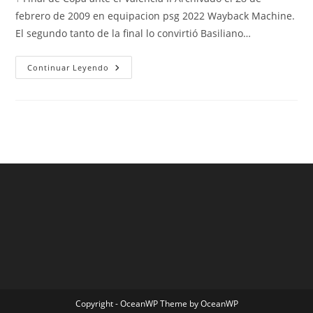
entrada:
entrada:
entrada:
febrero de 2009 en equipacion psg 2022 Wayback Machine.
El segundo tanto de la final lo convirtió Basiliano…
Camiseta
Continuar Leyendo
De
Jaguares
Rugby
Mexico
Copyright - OceanWP Theme by OceanWP