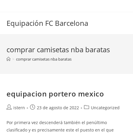
Saltar
al
contenido
Equipación FC Barcelona
comprar camisetas nba baratas
>
comprar camisetas nba baratas
equipacion portero mexico
Autor
Publicación
Categoría
istern
23 de agosto de 2022
Uncategorized
de
de
de
la
la
la
Por primera vez descenderá también el penúltimo
entrada:
entrada:
entrada:
clasificado y es precisamente este el puesto en el que