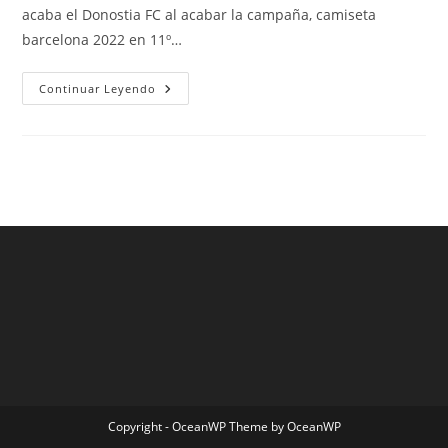
acaba el Donostia FC al acabar la campaña, camiseta
barcelona 2022 en 11º…
Equipacion
Continuar Leyendo
Portero
Mexico
Copyright - OceanWP Theme by OceanWP