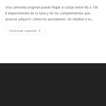
de
de
de
la
la
la
Una camiseta original puede llegar a costar entre 80 a 100
entrada:
entrada:
entrada:
€ dependiendo de la talla y de los complementos que
quieras adquirir, como los pantalones, las medias o la…
Análisis
Continuar Leyendo
De
Camisetas
Fútbol
Real
Madrid
Listos
Para
Comprar
On-
Line
–
Sólo
Súperventas