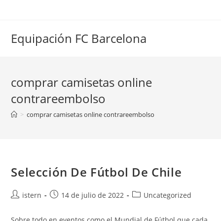
Saltar
al
contenido
Equipación FC Barcelona
comprar camisetas online
contrareembolso
>
comprar camisetas online contrareembolso
Selección De Fútbol De Chile
Autor
Publicación
Categoría
istern
14 de julio de 2022
Uncategorized
de
de
de
la
la
la
Sobre todo en eventos como el Mundial de Fútbol que cada