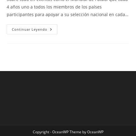
entrada:
entrada:
entrada:
4 años uno a todos los miembros de los países
participantes para apoyar a su selección nacional en cada…
Selección
Continuar Leyendo
De
Fútbol
De
Chile
Copyright - OceanWP Theme by OceanWP