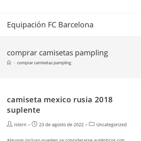
Saltar
al
contenido
Equipación FC Barcelona
comprar camisetas pampling
>
comprar camisetas pampling
camiseta mexico rusia 2018
suplente
Autor
Publicación
Categoría
istern
23 de agosto de 2022
Uncategorized
de
de
de
la
la
la
Algunos incluso pueden ya considerarse auténticos con