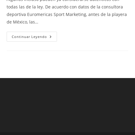
entrada:
entrada:
entrada:
todas las de la ley. De acuerdo con datos de la consultora
deportiva Euromericas Sport Marketing, antes de la playera
de México, las…
Camiseta
Continuar Leyendo
Mexico
Rusia
2018
Suplente