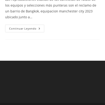
entrada:
entrada:
entrada:
los equipos y selecciones más punteras son el reclamo de
un barrio de Bangkok, equipacion manchester city 2023
ubicado junto a…
Camiseta
Continuar Leyendo
Seleccion
Mexico
Mujer
2018