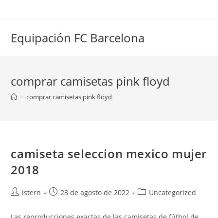
Saltar
al
contenido
Equipación FC Barcelona
comprar camisetas pink floyd
>
comprar camisetas pink floyd
camiseta seleccion mexico mujer
2018
Autor
Publicación
Categoría
istern
23 de agosto de 2022
Uncategorized
de
de
de
la
la
la
Las reproducciones exactas de las camisetas de fútbol de