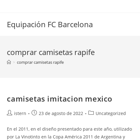
Saltar
al
contenido
Equipación FC Barcelona
comprar camisetas rapife
>
comprar camisetas rapife
camisetas imitacion mexico
Autor
Publicación
Categoría
istern
23 de agosto de 2022
Uncategorized
de
de
de
la
la
la
En el 2011, en el diseño presentado para este año, utilizado
entrada:
entrada:
entrada:
por La Vinotinto en la Copa América 2011 de Argentina y