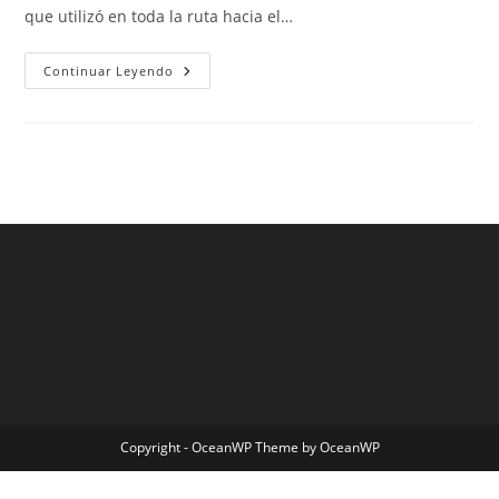
que utilizó en toda la ruta hacia el…
Camisetas
Continuar Leyendo
Imitacion
Mexico
Copyright - OceanWP Theme by OceanWP