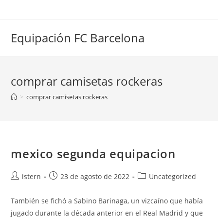
Saltar
al
contenido
Equipación FC Barcelona
comprar camisetas rockeras
>
comprar camisetas rockeras
mexico segunda equipacion
Autor
Publicación
Categoría
istern
23 de agosto de 2022
Uncategorized
de
de
de
la
la
la
También se fichó a Sabino Barinaga, un vizcaíno que había
entrada:
entrada:
entrada:
jugado durante la década anterior en el Real Madrid y que