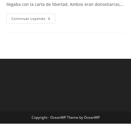
llegaba con la carta de libertad. Ambos eran donostiarras,…
Mexico
Continuar Leyendo
Segunda
Equipacion
Copyright - OceanWP Theme by OceanWP