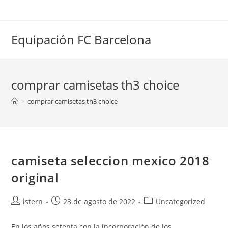
Saltar
al
contenido
Equipación FC Barcelona
comprar camisetas th3 choice
>
comprar camisetas th3 choice
camiseta seleccion mexico 2018
original
Autor
Publicación
Categoría
istern
23 de agosto de 2022
Uncategorized
de
de
de
la
la
la
En los años setenta con la incorporación de los