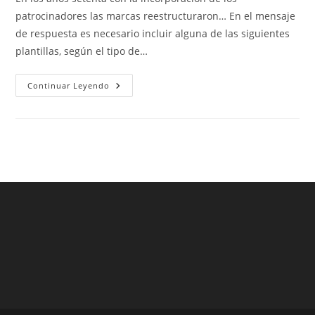
entrada:
entrada:
entrada:
patrocinadores las marcas reestructuraron… En el mensaje
de respuesta es necesario incluir alguna de las siguientes
plantillas, según el tipo de…
Camiseta
Continuar Leyendo
Seleccion
Mexico
2018
Original