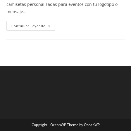
camisetas personalizadas para eventos con tu logotipo o
mensaje…
Camiseta
Continuar Leyendo
Mexico
2019
Copyright - OceanWP Theme by OceanWP