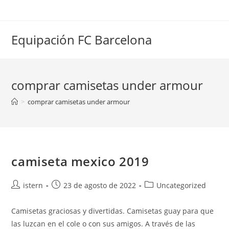
Saltar
al
contenido
Equipación FC Barcelona
comprar camisetas under armour
>
comprar camisetas under armour
camiseta mexico 2019
Autor
Publicación
Categoría
istern
23 de agosto de 2022
Uncategorized
de
de
de
la
la
la
Camisetas graciosas y divertidas. Camisetas guay para que
entrada:
entrada:
entrada:
las luzcan en el cole o con sus amigos. A través de las