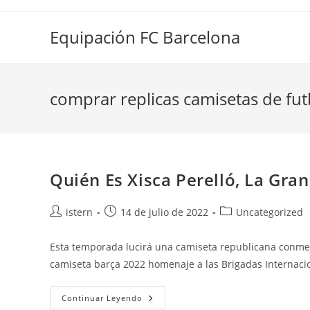
Saltar
al
Equipación FC Barcelona
contenido
comprar replicas camisetas de fut
Quién Es Xisca Perelló, La Gra
Autor
Publicación
Categoría
istern
14 de julio de 2022
Uncategorized
de
de
de
la
la
la
Esta temporada lucirá una camiseta republicana conmemor
entrada:
entrada:
entrada:
camiseta barça 2022 homenaje a las Brigadas Internaci
Quién
Continuar Leyendo
Es